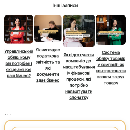
Інші записи
Як виглядає
Управлінський
Система
Як підготувати
податкова
облік: кому
обліку товарів
компанію до
звітність та
він потрібен і
у компанії: як
масштабування
які
як це змінює
контролювати
ᐉ фінансові
документи
ваш бізнес?
запаси та рух
процеси, які
здає бізнес
товару
потрібно
налаштувати
спочатку
```