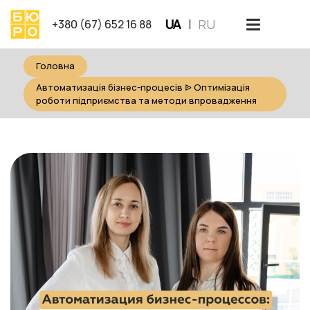
Skip
UA
RU
to
+380 (67) 652 16 88
content
Головна
Автоматизація бізнес-процесів ᐉ Оптимізація
роботи підприємства та методи впровадження