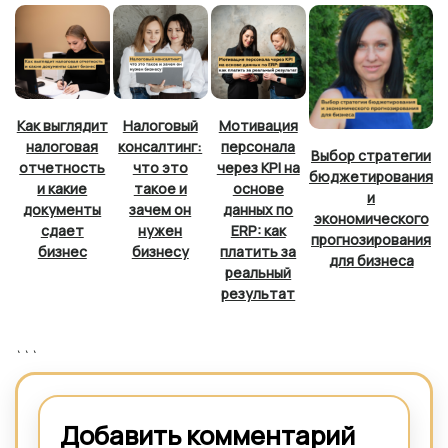
Как выглядит
Налоговый
Мотивация
налоговая
консалтинг:
персонала
Выбор стратегии
отчетность
что это
через KPI на
бюджетирования
и какие
такое и
основе
и
документы
зачем он
данных по
экономического
сдает
нужен
ERP: как
прогнозирования
бизнес
бизнесу
платить за
для бизнеса
реальный
результат
```
Добавить комментарий